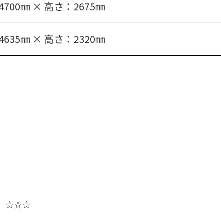
4700㎜ × 高さ：2675㎜
4635㎜ × 高さ：2320㎜
】☆☆☆