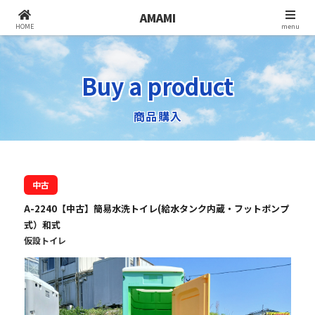
AMAMI
北九州でユニットハウス・コンテナ倉庫・
HOME
menu
仮設トイレをお探しなら株式会社アマミ
Buy a product
商品購入
中古
A-2240【中古】簡易水洗トイレ(給水タンク内蔵・フットポンプ
式）和式
仮設トイレ