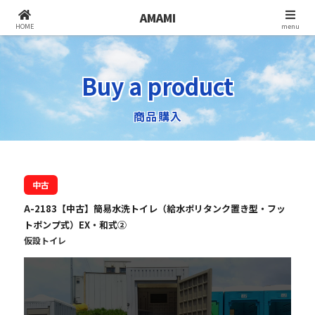
AMAMI
北九州でユニットハウス・コンテナ倉庫・
HOME
menu
仮設トイレをお探しなら株式会社アマミ
Buy a product
商品購入
中古
A-2183【中古】簡易水洗トイレ（給水ポリタンク置き型・フッ
トポンプ式）EX・和式②
仮設トイレ