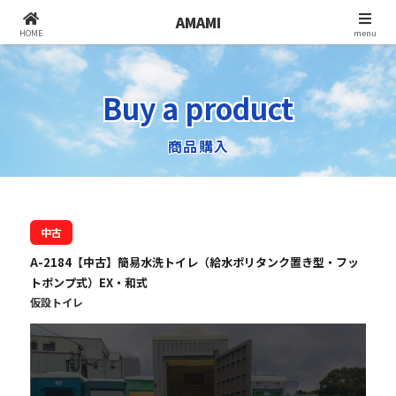
AMAMI
北九州でユニットハウス・コンテナ倉庫・
HOME
menu
仮設トイレをお探しなら株式会社アマミ
Buy a product
商品購入
中古
A-2184【中古】簡易水洗トイレ（給水ポリタンク置き型・フッ
トポンプ式）EX・和式
仮設トイレ